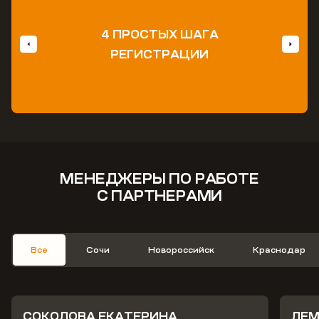
предоставлении доказательств точки входа ЛИДа в вашу
компанию и факт взаимодействия с данным клиентом
4 ПРОСТЫХ ШАГА
РЕГИСТРАЦИИ
МЕНЕДЖЕРЫ ПО РАБОТЕ
С ПАРТНЕРАМИ
Все
Сочи
Новороссийск
Краснодар
СОКОЛОВА ЕКАТЕРИНА
ЛЕМ